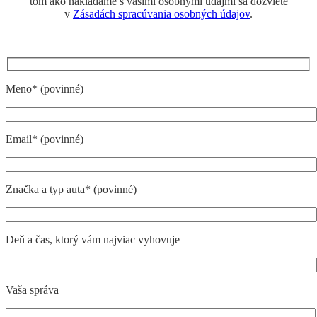
tom ako nakladáme s vašimi osobnými údajmi sa dozviete
v
Zásadách spracúvania osobných údajov
.
Meno* (povinné)
Email* (povinné)
Značka a typ auta* (povinné)
Deň a čas, ktorý vám najviac vyhovuje
Vaša správa