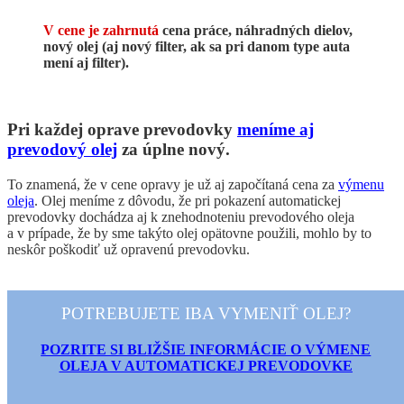
V cene je zahrnutá
cena práce, náhradných dielov,
nový olej (aj nový filter, ak sa pri danom type auta
mení aj filter).
Pri každej oprave prevodovky
meníme aj
prevodový olej
za úplne nový.
To znamená, že v cene opravy je už aj započítaná cena za
výmenu
oleja
. Olej meníme z dôvodu, že pri pokazení automatickej
prevodovky dochádza aj k znehodnoteniu prevodového oleja
a v prípade, že by sme takýto olej opätovne použili, mohlo by to
neskôr poškodiť už opravenú prevodovku.
POTREBUJETE IBA VYMENIŤ OLEJ?
POZRITE SI
BLIŽŠIE INFORMÁCIE O VÝMENE
OLEJA V AUTOMATICKEJ PREVODOVKE