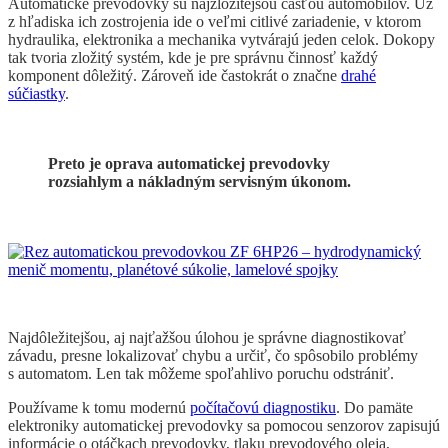
Automatické prevodovky sú najzložitejšou časťou automobilov. Už
z hľadiska ich zostrojenia ide o veľmi citlivé zariadenie, v ktorom
hydraulika, elektronika a mechanika vytvárajú jeden celok. Dokopy
tak tvoria zložitý systém, kde je pre správnu činnosť každý
komponent dôležitý. Zároveň ide častokrát o značne
drahé
súčiastky
.
Preto je oprava automatickej prevodovky
rozsiahlym a nákladným servisným úkonom.
Najdôležitejšou, aj najťažšou úlohou je správne diagnostikovať
závadu, presne lokalizovať chybu a určiť, čo spôsobilo problémy
s automatom. Len tak môžeme spoľahlivo poruchu odstrániť.
Používame k tomu modernú
počítačovú diagnostiku
. Do pamäte
elektroniky automatickej prevodovky sa pomocou senzorov zapisujú
informácie o otáčkach prevodovky, tlaku prevodového oleja,