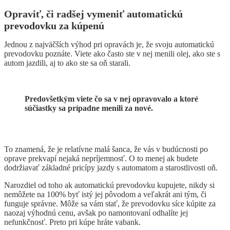
Opraviť, či radšej vymeniť automatickú
prevodovku za kúpenú
Jednou z najväčších výhod pri opravách je, že svoju automatickú
prevodovku poznáte. Viete ako často ste v nej menili olej, ako ste s
autom jazdili, aj to ako ste sa oň starali.
Predovšetkým viete čo sa v nej opravovalo a ktoré
súčiastky sa prípadne menili za nové.
To znamená, že je relatívne malá šanca, že vás v budúcnosti po
oprave prekvapí nejaká nepríjemnosť. O to menej ak budete
dodržiavať základné pricípy jazdy s automatom a starostlivosti oň.
Narozdiel od toho ak automatickú prevodovku kupujete, nikdy si
nemôžete na 100% byť istý jej pôvodom a veľakrát ani tým, či
funguje správne. Môže sa vám stať, že prevodovku síce kúpite za
naozaj výhodnú cenu, avšak po namontovaní odhalíte jej
nefunkčnosť. Preto pri kúpe hráte vabank.