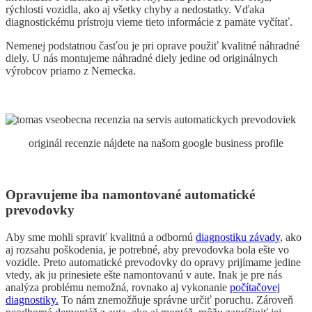
rýchlosti vozidla, ako aj všetky chyby a nedostatky. Vďaka
diagnostickému prístroju vieme tieto informácie z pamäte vyčítať.
Nemenej podstatnou časťou je pri oprave použiť kvalitné náhradné
diely. U nás montujeme náhradné diely jedine od originálnych
výrobcov priamo z Nemecka.
originál recenzie nájdete na našom google business profile
Opravujeme iba namontované automatické
prevodovky
Aby sme mohli spraviť kvalitnú a odbornú
diagnostiku závady
, ako
aj rozsahu poškodenia, je potrebné, aby prevodovka bola ešte vo
vozidle. Preto automatické prevodovky do opravy prijímame jedine
vtedy, ak ju prinesiete ešte namontovanú v aute. Inak je pre nás
analýza problému nemožná, rovnako aj vykonanie
počítačovej
diagnostiky.
To nám znemožňuje správne určiť poruchu. Zároveň