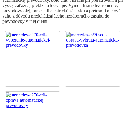
automatickej prevodovky, bolo cítiť vibrácie pri preraďovaní a pri
vyššej záťaži aj preklz na lock-upe. Vymenili sme hydromenič,
prevodový olej, pretesnili elektrickú zásuvku a pretesnili olejovú
vaňu z dôvodu predchádzajúceho neodborného zásahu do
prevodovky v inej dielni.