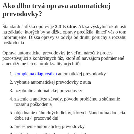
Ako dlho trvá oprava automatickej
prevodovky?
Štandardná dĺžka opravy je
2-3 týždne
. Ak sa vyskytnú okolnosti
na základe, ktorých by sa dĺžka opravy predĺžila, ihneď vás o tom
informujeme. Dĺžka opravy sa odvíja od druhu poruchy a rozsahu
poškodenia.
Oprava automatickej prevodovky je veľmi náročný proces
pozostávajúci z konkrétnych fáz, ktoré sú navzájom podmienené
a nemôžeme ich na úrok kvality urýchliť:
kompletná diagnostika
automatickej prevodovky
vybratie automatickej prevodovky z auta
rozobratie automatickej prevodovky
zistenie a analýza závady, pôvodu problému a skúmanie
rozsahu poškodenia
objednanie náhradných dielov, ktorých štandardná dodacia
doba sú 4 pracovné dni
pretesnenie automatickej prevodovky