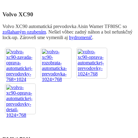
Volvo XC90
Volvo XC90 automatická prevodovka Aisin Warner TF80SC so
zošlahaným ozubením
. Nešiel vôbec zadný náhon a bol nefunkčný
lock-up. Zároveň sme vymenili aj
hydromenič
.