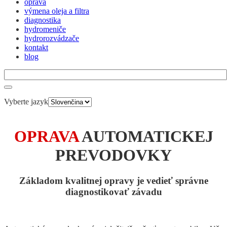
oprava
výmena oleja a filtra
diagnostika
hydromeniče
hydrorozvádzače
kontakt
blog
Vyberte jazyk
OPRAVA
AUTOMATICKEJ
PREVODOVKY
Základom kvalitnej opravy je vedieť správne
diagnostikovať závadu