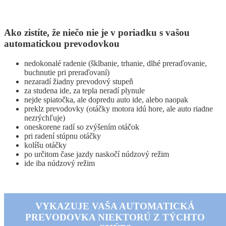
Ako zistíte, že niečo nie je v poriadku s vašou
automatickou prevodovkou
nedokonalé radenie (šklbanie, trhanie, dlhé preraďovanie,
buchnutie pri preraďovaní)
nezaradí žiadny prevodový stupeň
za studena ide, za tepla neradí plynule
nejde spiatočka, ale dopredu auto ide, alebo naopak
preklz prevodovky (otáčky motora idú hore, ale auto riadne
nezrýchľuje)
oneskorene radí so zvýšením otáčok
pri radení stúpnu otáčky
kolíšu otáčky
po určitom čase jazdy naskočí núdzový režim
ide iba núdzový režim
VYKAZUJE VAŠA AUTOMATICKÁ
PREVODOVKA NIEKTORÚ Z TÝCHTO