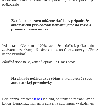
neodborná demontáž z auta, ako aj montáž, môžu zapríčiniť jej
poškodenie.
Záruku na opravu môžeme dať iba v prípade, že
automatickú prevodovku namontujeme do vozidla
priamo v našom servise.
Jedine tak môžeme mať 100% istotu, že nedošlo k poškodeniu
z dôvodu nesprávnej inštalácie a funkčnosť prevodovky môžeme
riadne vyskúšať.
Záručná doba na vykonanú opravu je 6 mesiacov.
Na základe požiadavky robíme aj kompletný repas
automatickej prevodovky.
Celá oprava prebieha
u nás
v dielni, od úplného začiatku až do
konca. Demontáž, montáž, z auta a na auto našim vyškoleným