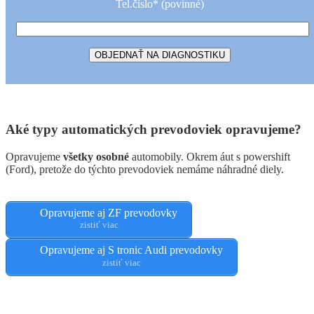
Tel.číslo* (povinné)
Aké typy automatických prevodoviek opravujeme?
Opravujeme
všetky osobné
automobily. Okrem áut s powershift
(Ford), pretože do týchto prevodoviek nemáme náhradné diely.
Opravujeme aj ZF prevodovky
zistiť viac
Opravujeme aj S tronic Audi prevodovky
zistiť viac