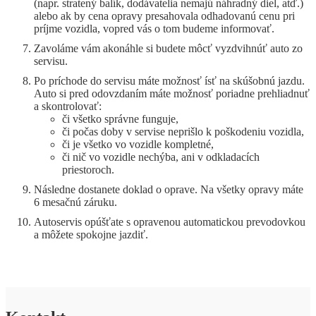
(napr. stratený balík, dodávatelia nemajú náhradný diel, atď.)
alebo ak by cena opravy presahovala odhadovanú cenu pri
príjme vozidla, vopred vás o tom budeme informovať.
Zavoláme vám akonáhle si budete môcť vyzdvihnúť auto zo
servisu.
Po príchode do servisu máte možnosť ísť na skúšobnú jazdu.
Auto si pred odovzdaním máte možnosť poriadne prehliadnuť
a skontrolovať:
či všetko správne funguje,
či počas doby v servise neprišlo k poškodeniu vozidla,
či je všetko vo vozidle kompletné,
či nič vo vozidle nechýba, ani v odkladacích
priestoroch.
Následne dostanete doklad o oprave. Na všetky opravy máte
6 mesačnú záruku.
Autoservis opúšťate s opravenou automatickou prevodovkou
a môžete spokojne jazdiť.