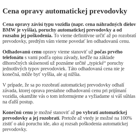
Cena opravy automatickej prevodovky
Cena opravy závisí typu vozidla (napr. cena náhradných dielov
BMW je vyššia), poruchy automatickej prevodovky a od
rozsahu jej poškodenia.
To vieme definitívne určiť až po rozobratí
prevodovky, predtým vám vieme povedať len odhadovanú cenu.
Odhadovanú cenu
opravy vieme stanoviť už
počas prvého
telefonátu
s vami podľa opisu závady, keďže na základe
dlhoročných skúseností už poznáme určité „typické“ poruchy
jednotlivých typov prevodoviek. Táto odhadovaná cena nie je
konečná, môže byť vyššia, ale aj nižšia.
V prípade, že sa po rozobratí automatickej prevodovky odhalí
závada, ktorej oprava presiahne odhadovanú cenu pri prijímaní
vozidla, okamžite vás o tom informujeme a vyžiadame si váš súhlas
na ďalší postup.
Konečnú cenu
je možné stanoviť až
po vybratí automatickej
prevodovky a jej rozobratí
. Pretože až vtedy je možné na 100%
zistiť o akú poruchu ide, ako aj rozsah poškodenia automatickej
prevodovky.