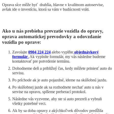
Oprava síce môže byť drahšia, hlavne v kvalitnom autoservise,
avšak ide o investíciu, ktorá sa vám v budúcnosti vráti.
Ako u nás prebieha prevzatie vozidla do opravy,
oprava automatickej prevodovky a odovzdanie
vozidla po oprave:
Zavolajte
0904 224 224
alebo vyplňte
objednávkový
formulár
.
Ak vyplníte formulár, my vás následne budeme
kontaktovať pre potvrdenie termínu.
Dohodneme deň a približný čas, kedy môžete priniesť auto do
servisu.
Po príchode ak je auto pojazdné, ideme na skúšobnú jazdu.
Po skúšobnej jazde ak sa rozhodnete nechať auto u nás v
servise na opravu, spíšeme preberací protokol.
Následne vás vyzveme, aby ste si auto prezreli a vybrali
všetky potrebné veci.
Ak by sa doba opravy z akýchkoľvek dôvodov predĺžila